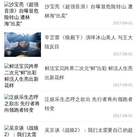
沙宝亮《超强音浪》自曝冒危险转山 遭
林海“出卖”
2017-09-01
辛芷蕾《狼殿下》演绎冰山美人 与王大
陆反目
2017-09-01
鲜活宝贝跨界二次元“鲜”出彩 鲜活人生亮
出新花样
2017-09-01
泛娱乐生态呼之欲出 先行者将向领跑者
转变
2017-09-01
吴京谈《战狼2》：我们太需要自己的超