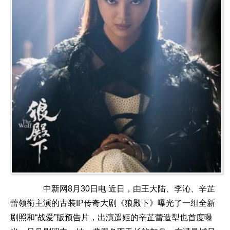
中新网8月30日电 近日，由王大陆、李沁、辛芷
蕾领衔主演的古装IP传奇大剧《狼殿下》曝光了一组全新
剧照和“战爱”版预告片，出演遥姬的辛芷蕾造型也首度曝