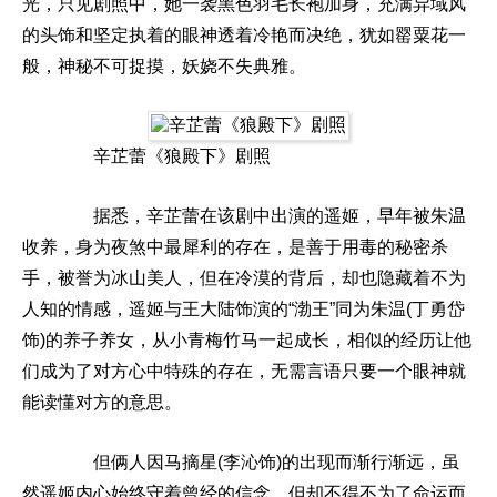
光，只见剧照中，她一袭黑色羽毛长袍加身，充满异域风
的头饰和坚定执着的眼神透着冷艳而决绝，犹如罂粟花一
般，神秘不可捉摸，妖娆不失典雅。
辛芷蕾《狼殿下》剧照
据悉，辛芷蕾在该剧中出演的遥姬，早年被朱温
收养，身为夜煞中最犀利的存在，是善于用毒的秘密杀
手，被誉为冰山美人，但在冷漠的背后，却也隐藏着不为
人知的情感，遥姬与王大陆饰演的“渤王”同为朱温(丁勇岱
饰)的养子养女，从小青梅竹马一起成长，相似的经历让他
们成为了对方心中特殊的存在，无需言语只要一个眼神就
能读懂对方的意思。
但俩人因马摘星(李沁饰)的出现而渐行渐远，虽
然遥姬内心始终守着曾经的信念，但却不得不为了命运而